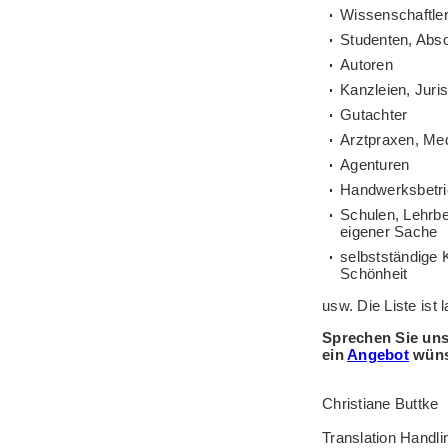
Wissenschaftle
Studenten, Abs
Autoren
Kanzleien, Juri
Gutachter
Arztpraxen, Med
Agenturen
Handwerksbetri
Schulen, Lehrbe
eigener Sache
selbstständige 
Schönheit
usw. Die Liste ist 
Sprechen Sie uns
ein
Angebot
wünsc
Christiane Buttke
Translation Handli