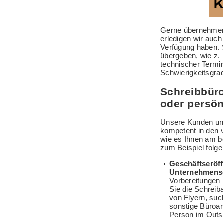
Gerne übernehmen 
erledigen wir auch
Verfügung haben. 
übergeben, wie z. B
technischer Termi
Schwierigkeitsgra
Schreibbüro
oder persön
Unsere Kunden unte
kompetent in den v
wie es Ihnen am b
zum Beispiel folge
Geschäftseröf
Unternehmens
Vorbereitungen
Sie die Schreib
von Flyern, suc
sonstige Büroar
Person im Outs