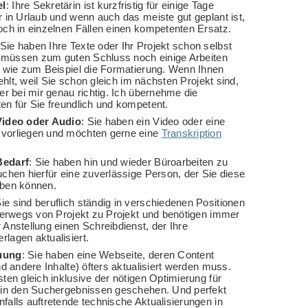
el
: Ihre Sekretärin ist kurzfristig für einige Tage
r in Urlaub und wenn auch das meiste gut geplant ist,
och in einzelnen Fällen einen kompetenten Ersatz.
Sie haben Ihre Texte oder Ihr Projekt schon selbst
es müssen zum guten Schluss noch einige Arbeiten
, wie zum Beispiel die Formatierung. Wenn Ihnen
 fehlt, weil Sie schon gleich im nächsten Projekt sind,
er bei mir genau richtig. Ich übernehme die
en für Sie freundlich und kompetent.
Video oder Audio
: Sie haben ein Video oder eine
vorliegen und möchten gerne eine
Transkription
Bedarf
: Sie haben hin und wieder Büroarbeiten zu
uchen hierfür eine zuverlässige Person, der Sie diese
eben können.
Sie sind beruflich ständig in verschiedenen Positionen
nterwegs von Projekt zu Projekt und benötigen immer
 Anstellung einen Schreibdienst, der Ihre
lagen aktualisiert.
uung
: Sie haben eine Webseite, deren Content
nd andere Inhalte) öfters aktualisiert werden muss.
ten gleich inklusive der nötigen Optimierung für
 in den Suchergebnissen geschehen. Und perfekt
falls auftretende technische Aktualisierungen in