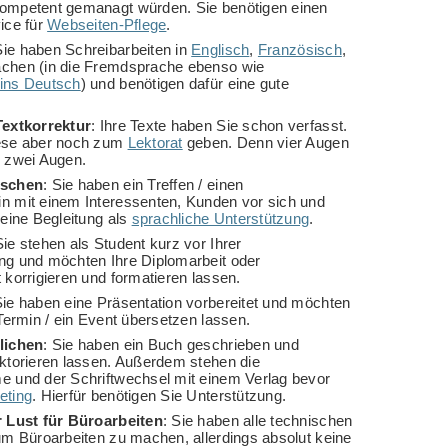
ompetent gemanagt würden. Sie benötigen einen
ice für
Webseiten-Pflege
.
Sie haben Schreibarbeiten in
Englisch
,
Französisch
,
chen (in die Fremdsprache ebenso wie
ins Deutsch
) und benötigen dafür eine gute
Textkorrektur
: Ihre Texte haben Sie schon verfasst.
ese aber noch zum
Lektorat
geben. Denn vier Augen
 zwei Augen.
tschen
: Sie haben ein Treffen / einen
n mit einem Interessenten, Kunden vor sich und
 eine Begleitung als
sprachliche Unterstützung
.
Sie stehen als Student kurz vor Ihrer
ng und möchten Ihre Diplomarbeit oder
 korrigieren und formatieren lassen.
Sie haben eine Präsentation vorbereitet und möchten
 Termin / ein Event übersetzen lassen.
lichen
: Sie haben ein Buch geschrieben und
ktorieren lassen. Außerdem stehen die
 und der Schriftwechsel mit einem Verlag bevor
eting
. Hierfür benötigen Sie Unterstützung.
r Lust für Büroarbeiten
: Sie haben alle technischen
um Büroarbeiten zu machen, allerdings absolut keine