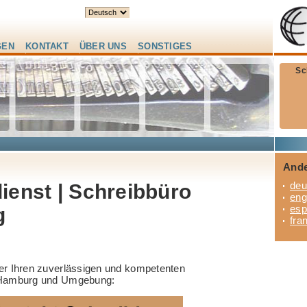
GEN
KONTAKT
ÜBER UNS
SONSTIGES
Sc
Ande
deu
ienst | Schreibbüro
eng
esp
g
fra
ier Ihren zuverlässigen und kompetenten
r Hamburg und Umgebung: