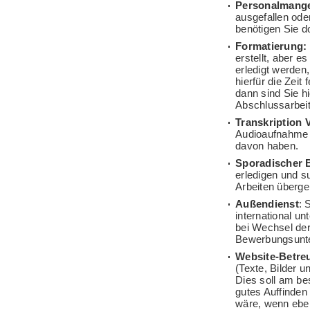
Personalmang
ausgefallen ode
benötigen Sie d
Formatierung:
erstellt, aber 
erledigt werden
hierfür die Zeit
dann sind Sie hi
Abschlussarbeit
Transkription 
Audioaufnahme 
davon haben.
Sporadischer 
erledigen und s
Arbeiten überg
Außendienst
: 
international u
bei Wechsel der
Bewerbungsunter
Website-Betre
(Texte, Bilder u
Dies soll am bes
gutes Auffinden
wäre, wenn eben