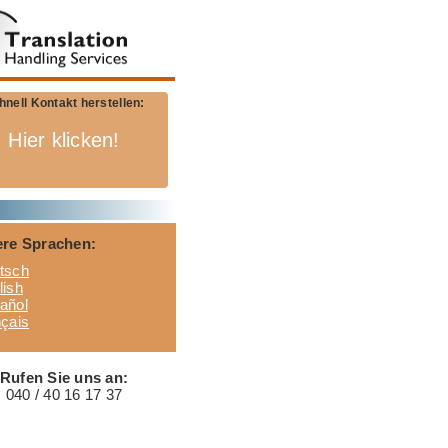
hnell Kontakt herstellen:
Hier klicken!
re Sprachen:
tsch
lish
añol
nçais
Rufen Sie uns an:
040 / 40 16 17 37