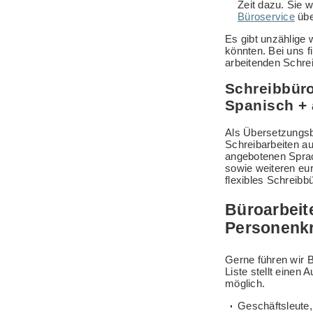
Zeit dazu. Sie 
Büroservice
übe
Es gibt unzählige 
könnten. Bei uns f
arbeitenden Schre
Schreibbüro
Spanisch +
Als Übersetzungsb
Schreibarbeiten a
angebotenen Sprac
sowie weiteren eur
flexibles Schreibbü
Büroarbeite
Personenkr
Gerne führen wir B
Liste stellt einen 
möglich.
Geschäftsleute,